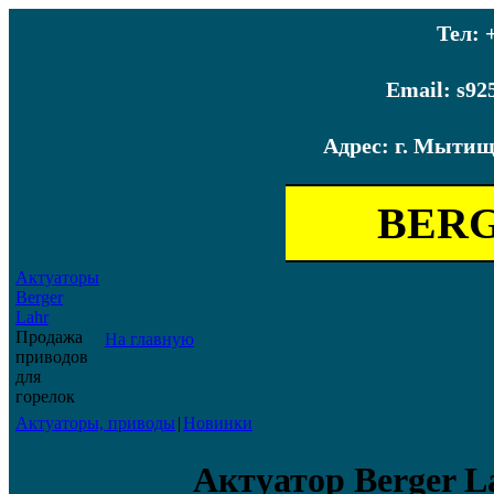
Тел: 
Email: s9
Адрес: г. Мытищ
BER
Актуаторы
Berger
Lahr
Продажа
На главную
приводов
для
горелок
Актуаторы, приводы
|
Новинки
Актуатор Berger La